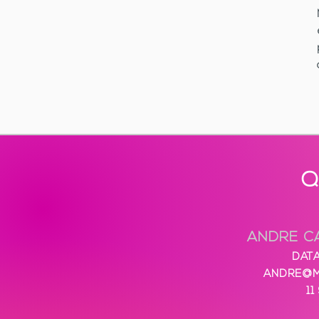
Q
ANDRE C
DATA
ANDRE@M
11